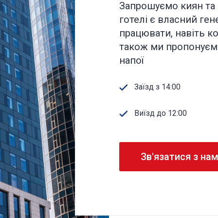
Запрошуємо киян та г
готелі є власний ген
працювати, навіть кол
також ми пропонуємо
напої
Заїзд з 14:00
Виїзд до 12:00
Зв'язатися з на