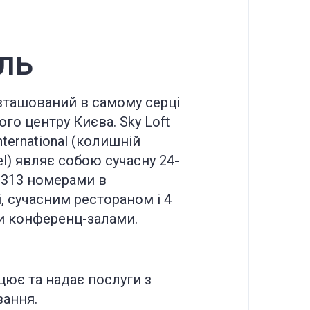
ль
зташований в самому серці
ого центру Києва. Sky Loft
International (колишній
el) являє собою сучасну 24-
 313 номерами в
, сучасним рестораном і 4
и конференц-залами.
цює та надає послуги з
вання.