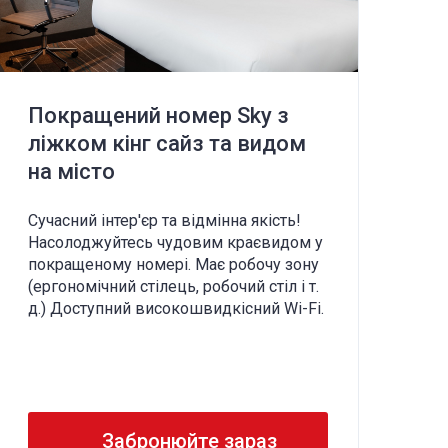
Покращений номер Sky з
П
ліжком кінг сайз та видом
д
на місто
м
Сучасний інтер'єр та відмінна якість!
Су
Насолоджуйтесь чудовим краєвидом у
На
покращеному номері. Має робочу зону
по
(ергономічний стілець, робочий стіл і т.
(е
д.) Доступний високошвидкісний Wi-Fi.
д.
Забронюйте зараз