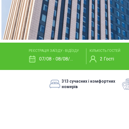
Enter check in and check out dates in format: "
РЕЄСТРАЦІЯ ЗАЇЗДУ - ВІДЇЗДУ
КІЛЬКІСТЬ ГОСТЕЙ
07/08 - 08/08/26
2
Гості
313 сучасних і комфортних
номерів