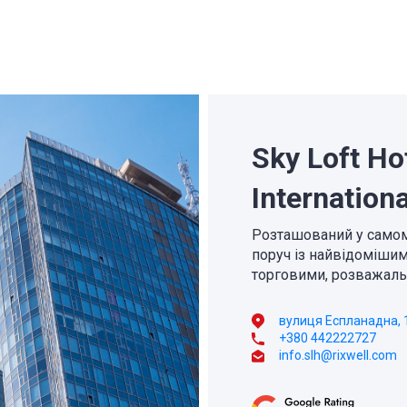
Sky Loft Hot
Internationa
Розташований у самому
поруч із найвідоміши
торговими, розважаль
вулиця Еспланадна, 1
+380 442222727
info.slh@rixwell.com