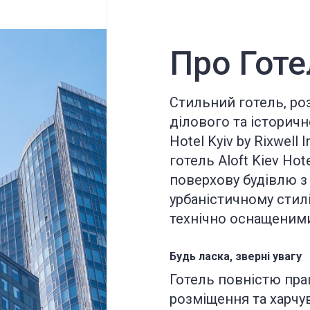
Про Готе
Стильний готель, ро
ділового та історичн
Hotel Kyiv by Rixwell 
готель Aloft Kiev Hot
поверхову будівлю з
урбаністичному стилі
технічно оснащеним
Будь ласка, зверні увагу
Готель повністю пра
розміщення та харчу