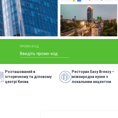
MM/DD/YYYY - MM/DD/YYYY"
ПРОМО-КОД
Розташований в
Ресторан Easy Breezy –
історичному та діловому
міжнародна кухня з
центрі Києва
локальним акцентом