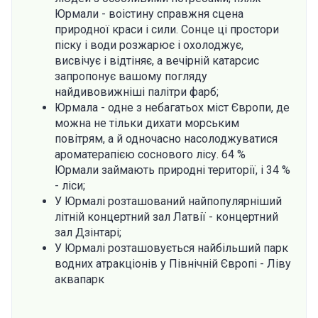
Юрмали - воістину справжня сцена
природної краси і сили. Сонце ці простори
піску і води розжарює і охолоджує,
висвічує і відтіняє, а вечірній катарсис
запропонує вашому погляду
найдивовижніші палітри фарб;
Юрмала - одне з небагатьох міст Європи, де
можна не тільки дихати морським
повітрям, а й одночасно насолоджуватися
ароматерапією соснового лісу. 64 %
Юрмали займають природні території, і 34 %
- ліси;
У Юрмалі розташований найпопулярніший
літній концертний зал Латвії - концертний
зал Дзінтарі;
У Юрмалі розташовується найбільший парк
водних атракціонів у Північній Європі - Ліву
аквапарк