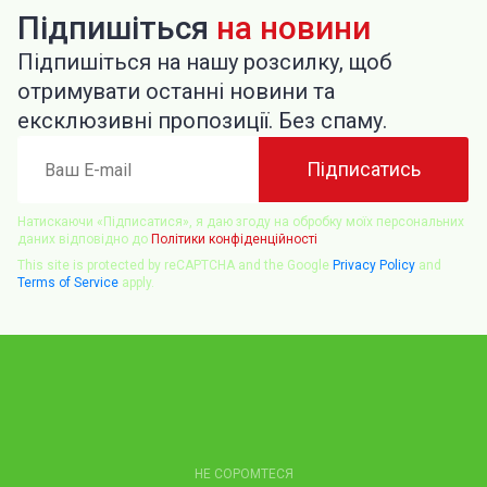
Підпишіться
на новини
Підпишіться на нашу розсилку, щоб
отримувати останні новини та
ексклюзивні пропозиції. Без спаму.
Ваш
Підписатись
E-
mail
Натискаючи «Підписатися», я даю згоду на обробку моїх персональних
даних відповідно до
Політики конфіденційності
This site is protected by reCAPTCHA and the Google
Privacy Policy
and
Terms of Service
apply.
НЕ СОРОМТЕСЯ