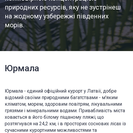
природних ресурсів, яку не зустрінеш
на жодному узбережжі південних
морів.
Юрмала
Юрмала - єдиний офіційний курорт у Латвії, добре
відомий своїми природними багатствами - м'яким
кліматом, морем, здоровим повітрям, лікувальними
грязями і мінеральними водами. Привабливість міста
ховається в його білому піщаному пляжі, що
розтягнувся на 24,2 км, і в просторих соснових лісах із
сучасними курортними можливостями та