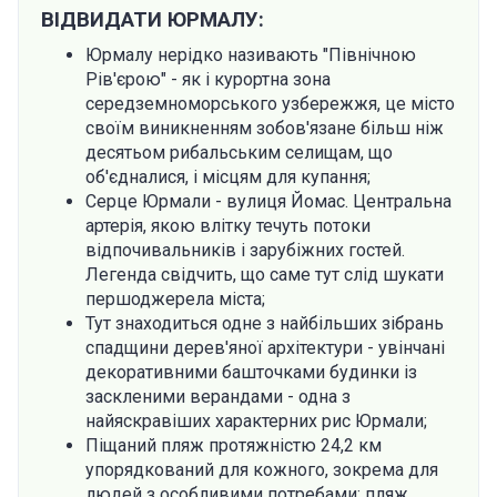
ВІДВИДАТИ ЮРМАЛУ:
Юрмалу нерідко називають "Північною
Рів'єрою" - як і курортна зона
середземноморського узбережжя, це місто
своїм виникненням зобов'язане більш ніж
десятьом рибальським селищам, що
об'єдналися, і місцям для купання;
Серце Юрмали - вулиця Йомас. Центральна
артерія, якою влітку течуть потоки
відпочивальників і зарубіжних гостей.
Легенда свідчить, що саме тут слід шукати
першоджерела міста;
Тут знаходиться одне з найбільших зібрань
спадщини дерев'яної архітектури - увінчані
декоративними башточками будинки із
заскленими верандами - одна з
найяскравіших характерних рис Юрмали;
Піщаний пляж протяжністю 24,2 км
упорядкований для кожного, зокрема для
людей з особливими потребами; пляж