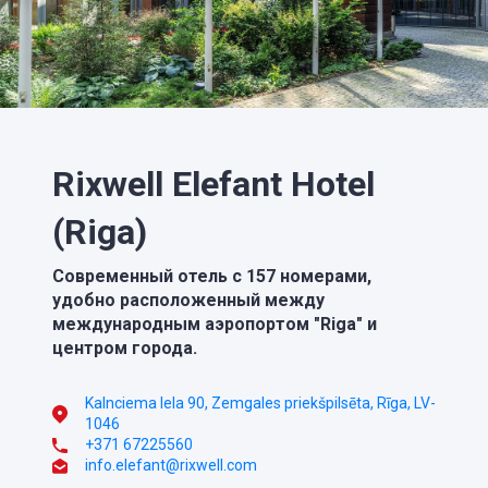
Rixwell Elefant Hotel
(Riga)
Современный отель с 157 номерами,
удобно расположенный между
международным аэропортом "Riga" и
центром города.
Kalnciema Iela 90, Zemgales priekšpilsēta, Rīga, LV-
1046
+371 67225560
info.elefant@rixwell.com