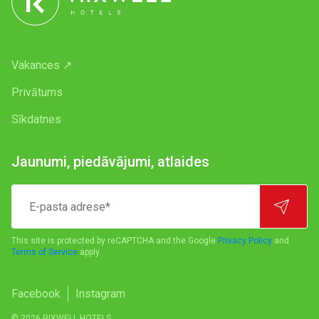
Vakances ↗
Privātums
Sīkdatnes
Jaunumi, piedāvājumi, atlaides
E-
pasta
adrese*
This site is protected by reCAPTCHA and the Google
Privacy Policy
and
Terms of Service
apply.
Facebook
Instagram
© 2026 RIXWELL HOTELS.