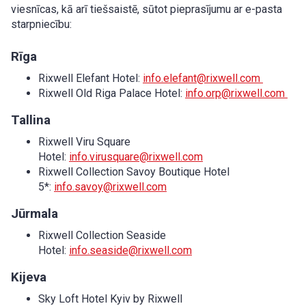
viesnīcas, kā arī tiešsaistē, sūtot pieprasījumu ar e-pasta
starpniecību:
Rīga
Rixwell Elefant Hotel:
info.elefant@rixwell.com
Rixwell Old Riga Palace Hotel:
info.orp@rixwell.com
Tallina
Rixwell Viru Square
Hotel:
info.virusquare@rixwell.com
Rixwell Collection Savoy Boutique Hotel
5*:
info.savoy@rixwell.com
Jūrmala
Rixwell Collection Seaside
Hotel:
info.seaside@rixwell.com
Kijeva
Sky Loft Hotel Kyiv by Rixwell