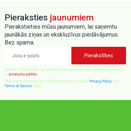
Pieraksties
jaunumiem
Pierakstieties mūsu jaunumiem, lai saņemtu
jaunākās ziņas un ekskluzīvus piedāvājumus.
Bez spama.
Jūsu
Pierakstīties
e-
pasts
Spiežot "Pierakstīties" es piekrītu manu personīgo datu apstrādei saskaņā
ar
privātuma politiku
This site is protected by reCAPTCHA and the Google
Privacy Policy
and
Terms of Service
apply.