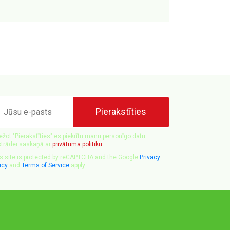
ūsu
Pierakstīties
sts
ežot "Pierakstīties" es piekrītu manu personīgo datu
trādei saskaņā ar
privātuma politiku
s site is protected by reCAPTCHA and the Google
Privacy
icy
and
Terms of Service
apply.