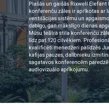
Plašās un gaišās Rixwell Elefant
konferenču zāles ir aprīkotas ar 
ventilācijas sistēmu un apgaismo
dabīgo, gan mākslīgo dienas ap
Mūsu teātra stila konferenču zāl
līdz pat 120 cilvēkiem. Profesionā
kvalificēti menedžeri palīdzēs J
kafijas pauzes, dalībnieku izmitin
sagatavos konferencēm paredzē
audiovizuālo aprīkojumu.