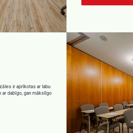
āles ir aprīkotas ar labu
n ar dabīgo, gan mākslīgo