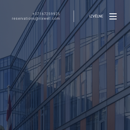
+37167259925
IZVĒLNE
reservations@rixwell.com