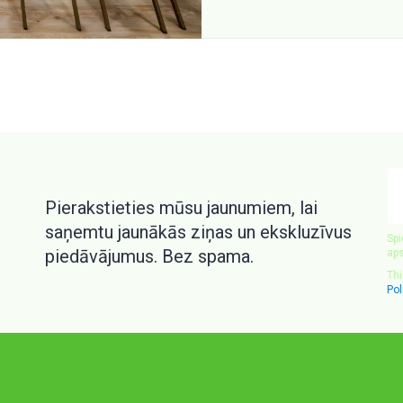
J
e-
Pierakstieties mūsu jaunumiem, lai
pa
saņemtu jaunākās ziņas un ekskluzīvus
Spi
piedāvājumus. Bez spama.
aps
Thi
Pol