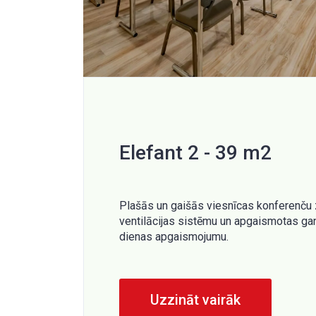
Elefant 2 - 39 m2
Plašās un gaišās viesnīcas konferenču z
ventilācijas sistēmu un apgaismotas ga
dienas apgaismojumu.
Uzzināt vairāk