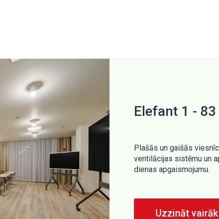
Elefant 1 - 8
Plašās un gaišās viesnīc
ventilācijas sistēmu un 
dienas apgaismojumu.
Uzzināt vairāk