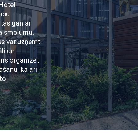
 Hotel
labu
tas gan ar
gaismojumu.
es var uzņemt
li un
ums organizēt
āšanu, kā arī
to