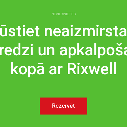
NEVILCINIETIES
ūstiet neaizmirs
eredzi un apkalpoš
kopā ar Rixwell
Rezervēt