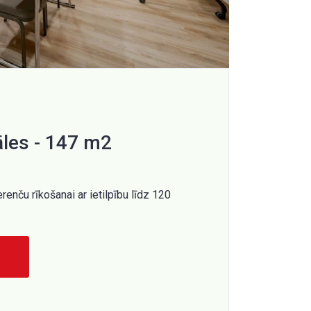
āles - 147 m2
enču rīkošanai ar ietilpību līdz 120