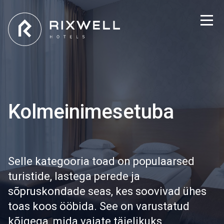
Kolmeinimesetuba
Selle kategooria toad on populaarsed
turistide, lastega perede ja
sõpruskondade seas, kes soovivad ühes
toas koos ööbida. See on varustatud
kõigega, mida vajate täielikuks