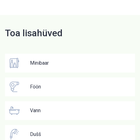
Toa lisahüved
Minibaar
Föön
Vann
Dušš