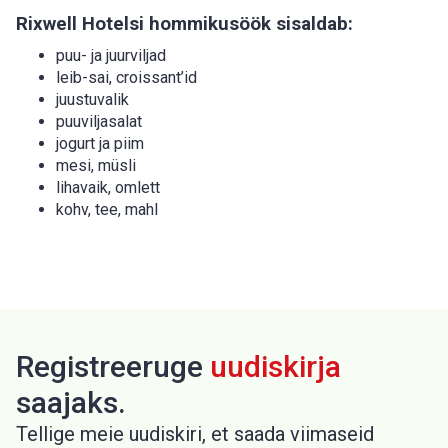
Rixwell Hotelsi hommikusöök sisaldab:
puu- ja juurviljad
leib-sai, croissant’id
juustuvalik
puuviljasalat
jogurt ja piim
mesi, müsli
lihavaik, omlett
kohv, tee, mahl
Registreeruge
uudiskirja
saajaks.
Tellige meie uudiskiri, et saada viimaseid