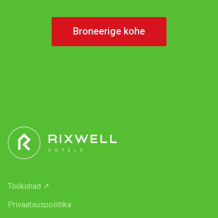
Broneerige kohe
Töökohad ↗
Privaatsuspoliitika