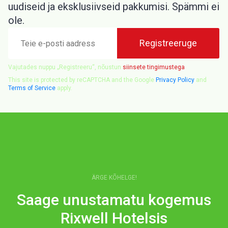
uudiseid ja eksklusiivseid pakkumisi. Spämmi ei
ole.
Teie
Registreeruge
e-
posti
aadress
Vajutades nuppu „Registreeru“, nõustun
siinsete tingimustega
This site is protected by reCAPTCHA and the Google
Privacy Policy
and
Terms of Service
apply.
ÄRGE KÕHELGE!
Saage unustamatu kogemus
Rixwell Hotelsis